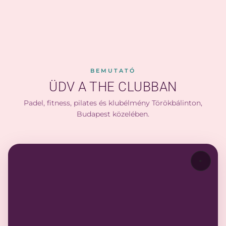
BEMUTATÓ
ÜDV A THE CLUBBAN
Padel, fitness, pilates és klubélmény Törökbálinton,
Budapest közelében.