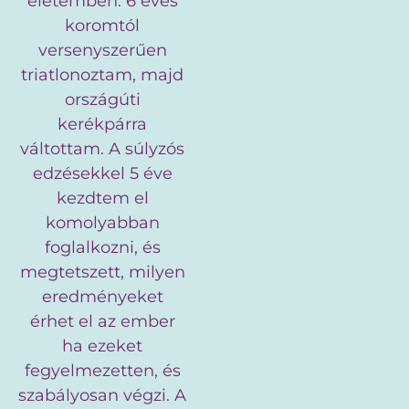
életemben. 6 éves
koromtól
versenyszerűen
triatlonoztam, majd
országúti
kerékpárra
váltottam. A súlyzós
edzésekkel 5 éve
kezdtem el
komolyabban
foglalkozni, és
megtetszett, milyen
eredményeket
érhet el az ember
ha ezeket
fegyelmezetten, és
szabályosan végzi. A