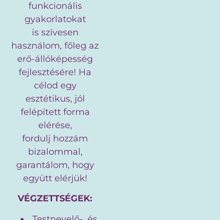
funkcionális
gyakorlatokat
is szívesen
használom, főleg az
erő-állóképesség
fejlesztésére! Ha
célod egy
esztétikus, jól
felépített forma
elérése,
fordulj hozzám
bizalommal,
garantálom, hogy
együtt elérjük!
VÉGZETTSÉGEK:
Testnevelő-, és