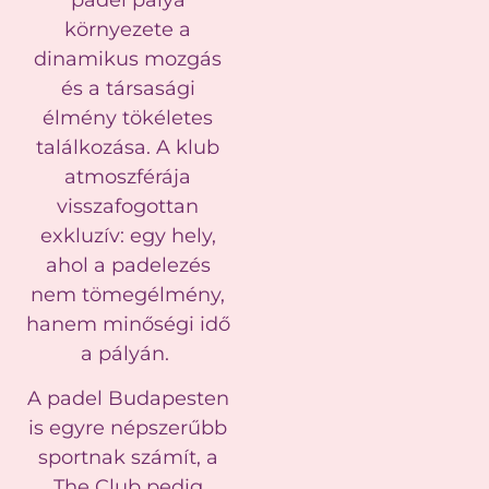
környezete a
dinamikus mozgás
és a társasági
élmény tökéletes
találkozása. A klub
atmoszférája
visszafogottan
exkluzív: egy hely,
ahol a padelezés
nem tömegélmény,
hanem minőségi idő
a pályán.
A padel Budapesten
is egyre népszerűbb
sportnak számít, a
The Club pedig