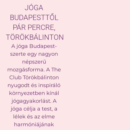
JÓGA
BUDAPESTTŐL
PÁR PERCRE,
TÖRÖKBÁLINTON
A jóga Budapest-
szerte egy nagyon
népszerű
mozgásforma. A The
Club Törökbálinton
nyugodt és inspiráló
környezetben kínál
jógagyakorlást. A
jóga célja a test, a
lélek és az elme
harmóniájának