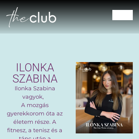
CSOPORTOS ÓRÁK
Ilonka Szabina
ILONKA
SZABINA
Ilonka Szabina
vagyok,
A mozgás
gyerekkorom óta az
életem része. A
fitnesz, a tenisz és a
tánc után a