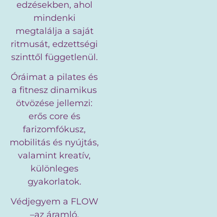
edzésekben, ahol
mindenki
megtalálja a saját
ritmusát, edzettségi
szinttől függetlenül.
Óráimat a pilates és
a fitnesz dinamikus
ötvözése jellemzi:
erős core és
farizomfókusz,
mobilitás és nyújtás,
valamint kreatív,
különleges
gyakorlatok.
Védjegyem a FLOW
–az áramló,