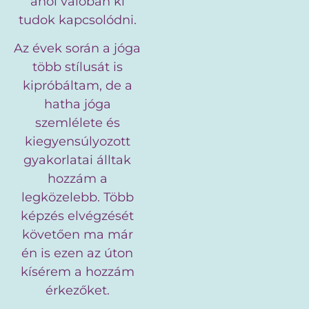
ahol valóban ki
tudok kapcsolódni.
Az évek során a jóga
több stílusát is
kipróbáltam, de a
hatha jóga
szemlélete és
kiegyensúlyozott
gyakorlatai álltak
hozzám a
legközelebb. Több
képzés elvégzését
követően ma már
én is ezen az úton
kísérem a hozzám
érkezőket.