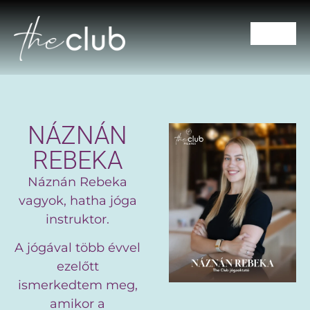
CSOPORTOS ÓRÁK
NÁZNÁN
REBEKA
Náznán Rebeka
vagyok, hatha jóga
instruktor.
A jógával több évvel
ezelőtt
ismerkedtem meg,
amikor a