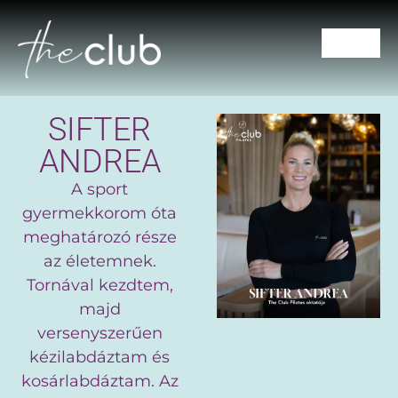
CSOPORTOS ÓRÁK
SIFTER
ANDREA
A sport
gyermekkorom óta
meghatározó része
az életemnek.
Tornával kezdtem,
majd
versenyszerűen
kézilabdáztam és
kosárlabdáztam. Az