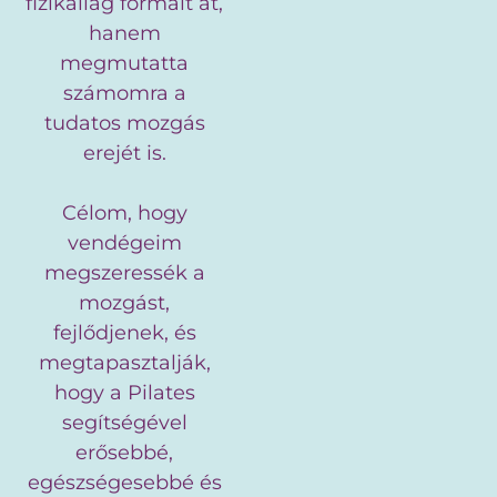
fizikailag formált át,
hanem
megmutatta
számomra a
tudatos mozgás
erejét is.
Célom, hogy
vendégeim
megszeressék a
mozgást,
fejlődjenek, és
megtapasztalják,
hogy a Pilates
segítségével
erősebbé,
egészségesebbé és