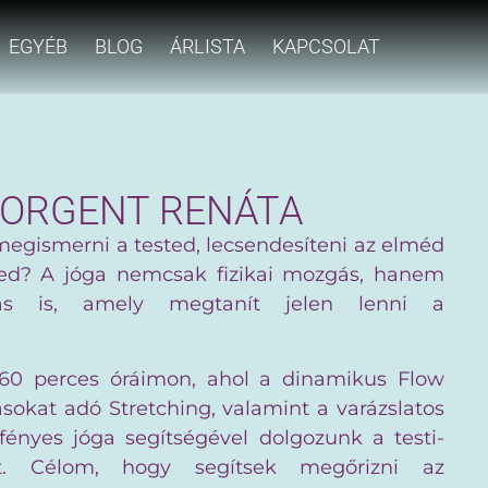
EGYÉB
BLOG
ÁRLISTA
KAPCSOLAT
ORGENT RENÁTA
egismerni a tested, lecsendesíteni az elméd
elked? A jóga nemcsak fizikai mozgás, hanem
ás is, amely megtanít jelen lenni a
l 60 perces óráimon, ahol a dinamikus Flow
ásokat adó Stretching, valamint a varázslatos
fényes jóga segítségével dolgozunk a testi-
ért. Célom, hogy segítsek megőrizni az