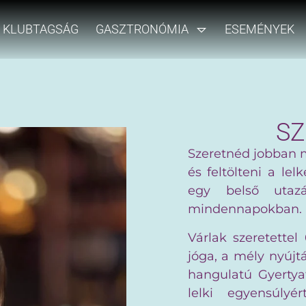
KLUBTAGSÁG
GASZTRONÓMIA
ESEMÉNYEK
SZ
Szeretnéd jobban m
és feltölteni a l
egy belső utaz
mindennapokban.
Várlak szeretette
jóga, a mély nyújt
hangulatú Gyertya
lelki egyensúly