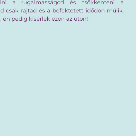
elni a rugalmasságod és csökkenteni a
ed csak rajtad és a befektetett idődön múlik.
 én pedig kísérlek ezen az úton!