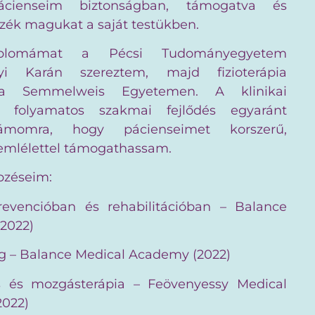
cienseim biztonságban, támogatva és
zék magukat a saját testükben.
iplomámat a Pécsi Tudományegyetem
yi Karán szereztem, majd fizioterápia
 a Semmelweis Egyetemen. A klinikai
a folyamatos szakmai fejlődés egyaránt
ámomra, hogy pácienseimet korszerű,
emlélettel támogathassam.
pzéseim:
revencióban és rehabilitációban – Balance
2022)
ng – Balance Medical Academy (2022)
ás és mozgásterápia – Feövenyessy Medical
2022)