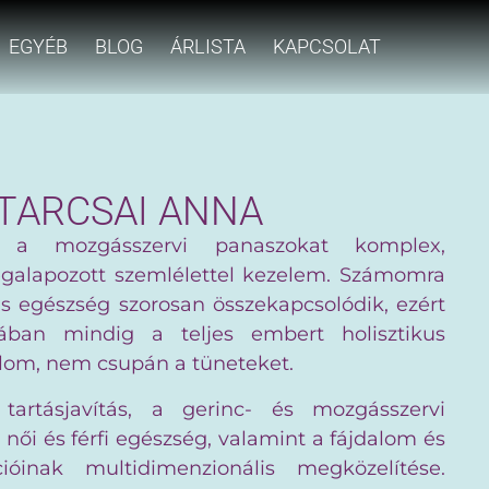
EGYÉB
BLOG
ÁRLISTA
KAPCSOLAT
TARCSAI ANNA
t a mozgásszervi panaszokat komplex,
alapozott szemlélettel kezelem. Számomra
lis egészség szorosan összekapcsolódik, ezért
ban mindig a teljes embert holisztikus
álom, nem csupán a tüneteket.
tartásjavítás, a gerinc- és mozgásszervi
női és férfi egészség, valamint a fájdalom és
ióinak multidimenzionális megközelítése.