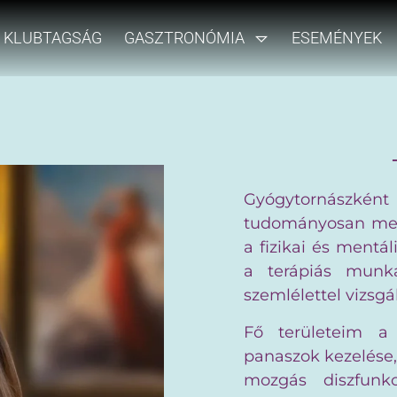
KLUBTAGSÁG
GASZTRONÓMIA
ESEMÉNYEK
Gyógytornászkén
tudományosan meg
a fizikai és mentá
a terápiás munká
szemlélettel vizsg
Fő területeim a 
panaszok kezelése, 
mozgás diszfunkc