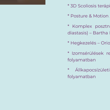
* 3D Scoliosis teráp
* Posture & Motion
* Komplex posztnat
diastasis) – Bartha
* Hegkezelés – Ori
* Izomsérülések r
folyamatban
* Állkapocsízüle
folyamatban