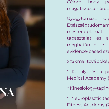
Célom, hogy pá
magabiztosan érez
Gyógytornász d
Egészségtudomán
mesterdiplomát
tapasztalat és 
meghatározó sz
evidence-based sz
Szakmai továbbké
* Köpölyözés a p
Medical Academy (
* Kinesiology-tapi
* Neuroplaszticit
Fitness Academy (